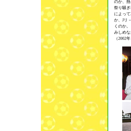
のか、熱
祭り騒ぎ
によって
か、Jリ
くのか。
みしめな
（2002