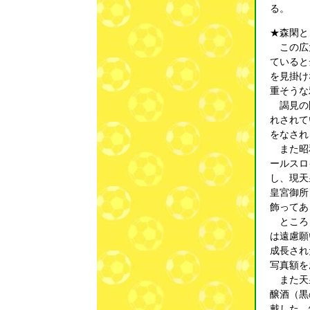
る。
★森閑と
この広大
ていると
を見掛け
重そうな
謁見の間
れされて
をなされ
また昭和
ールスロ
し、現天
皇宮御所
飾ってあ
ところど
は遠慮願
成長され
写真額を
また天皇
醸酒（黒
戴した。