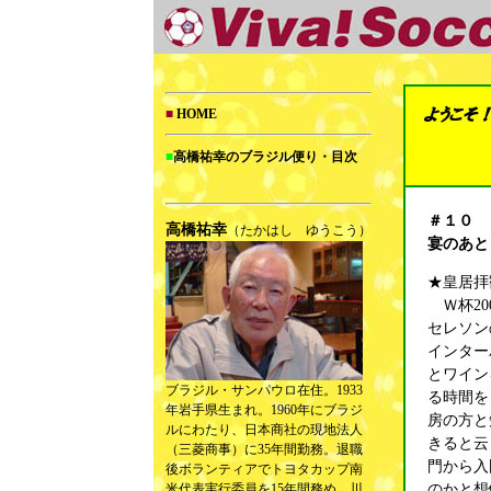
■
HOME
■
高橋祐幸のブラジル便り・目次
＃１０
高橋祐幸
（たかはし ゆうこう）
宴のあと
★皇居拝
Ｗ杯20
セレソン
インター
とワイン
ブラジル・サンパウロ在住。1933
る時間を
年岩手県生まれ。1960年にブラジ
房の方と
ルにわたり、日本商社の現地法人
きると云
（三菱商事）に35年間勤務。退職
門から入
後ボランティアでトヨタカップ南
のかと想
米代表実行委員を15年間務め、川