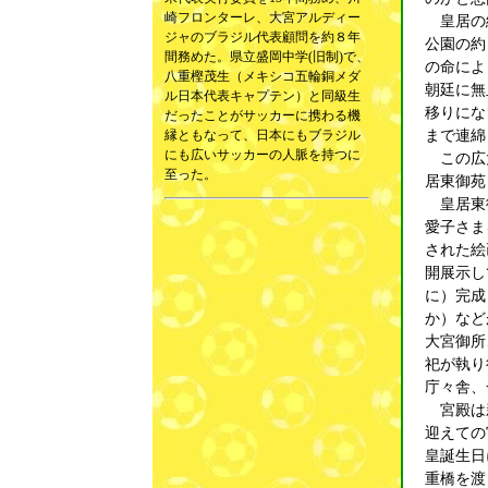
崎フロンターレ、大宮アルディー
皇居の総
ジャのブラジル代表顧問を約８年
公園の約
間務めた。県立盛岡中学(旧制)で、
の命によ
八重樫茂生（メキシコ五輪銅メダ
朝廷に無
ル日本代表キャプテン）と同級生
移りにな
だったことがサッカーに携わる機
まで連綿
縁ともなって、日本にもブラジル
にも広いサッカーの人脈を持つに
この広大
至った。
居東御苑
皇居東御
愛子さま
された絵
開展示し
に）完成
か）など
大宮御所
祀が執り
庁々舎、
宮殿は新
迎えての
皇誕生日
重橋を渡