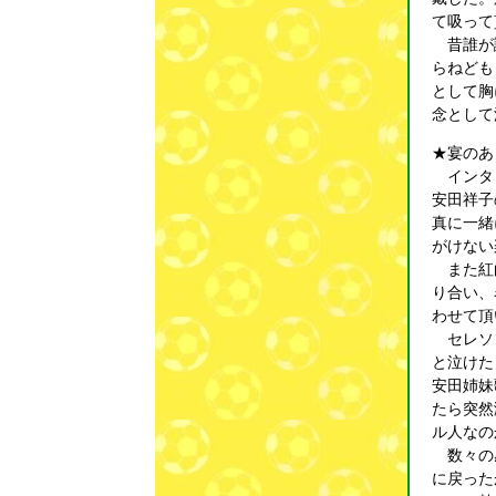
て吸って
昔誰が詠
らねども
として胸
念として
★宴のあ
インタ－
安田祥子
真に一緒
がけない
また紅白
り合い、
わせて頂
セレソン
と泣けた
安田姉妹
たら突然
ル人なの
数々の感
に戻った